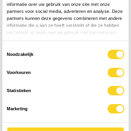
Waar kunnen we je mee
informatie over uw gebruik van onze site met onze
helpen?
partners voor social media, adverteren en analyse. Deze
partners kunnen deze gegevens combineren met andere
Bekijk ons assortiment of lees verder in onze
informatie die u aan ze heeft verstrekt of die ze hebben
kennisbank.
verzameld op basis van uw gebruik van hun services.
Bekijk hier de
cookiemelding
Toestemmingsselectie
Noodzakelijk
✓
Shop Medical Medium
Voorkeuren
Ontdek ons uitgebreide assortiment
Statistieken
supplementen, voedingsmiddelen en andere
producten die passen binnen de leefstijl van
Medical Medium.
Marketing
Bekijk het assortiment