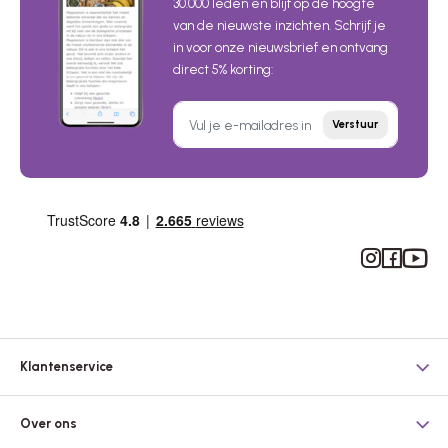
30.000 leden en blijf op de hoogte
van de nieuwste inzichten. Schrijf je
in voor onze nieuwsbrief en ontvang
direct 5% korting:
Verstuur
Instagram
Facebook
YouTub
Klantenservice
Over ons