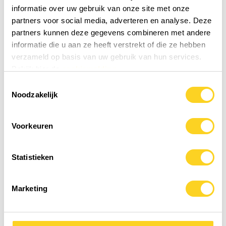
Waar kunnen we je mee
informatie over uw gebruik van onze site met onze
helpen?
partners voor social media, adverteren en analyse. Deze
partners kunnen deze gegevens combineren met andere
Bekijk ons assortiment of lees verder in onze
informatie die u aan ze heeft verstrekt of die ze hebben
kennisbank.
verzameld op basis van uw gebruik van hun services.
Bekijk hier de
cookiemelding
Toestemmingsselectie
Noodzakelijk
✓
Voorkeuren
Shop Medical Medium
Ontdek ons uitgebreide assortiment
Statistieken
supplementen, voedingsmiddelen en andere
producten die passen binnen de leefstijl van
Medical Medium.
Marketing
Bekijk het assortiment