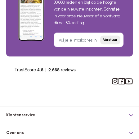
30.000 leden en blijf op de hoogte
van de nieuwste inzichten. Schrijf je
in voor onze nieuwsbrief en ontvang
direct 5% korting:
Verstuur
Instagram
Facebook
YouTub
Klantenservice
Over ons