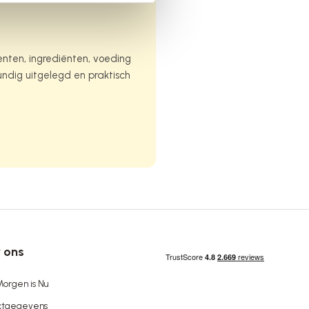
enten, ingrediënten, voeding
kundig uitgelegd en praktisch
 ons
orgen is Nu
ctgegevens