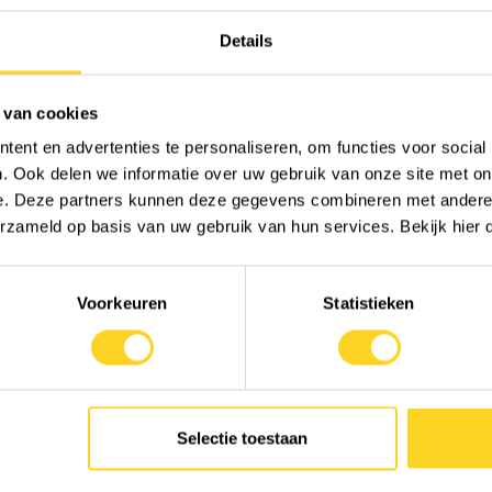
Ik wens je alle goeds.
Details
Lieve groetjes,
 van cookies
Charlotte
ent en advertenties te personaliseren, om functies voor social
. Ook delen we informatie over uw gebruik van onze site met on
e. Deze partners kunnen deze gegevens combineren met andere i
erzameld op basis van uw gebruik van hun services. Bekijk hier
Voorkeuren
Statistieken
Waar kunnen we je mee helpen?
Bekijk ons assortiment of lees verder in onze kennisbank.
Selectie toestaan
i