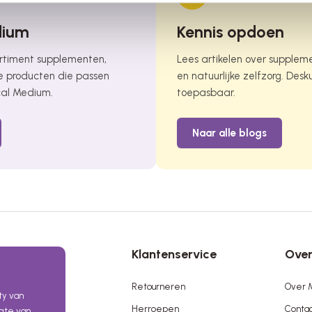
dium
Kennis opdoen
ortiment supplementen,
Lees artikelen over supplem
 producten die passen
en natuurlijke zelfzorg. Des
cal Medium.
toepasbaar.
Naar alle blogs
Klantenservice
Over
Retourneren
Over M
ty van
Herroepen
Conta
ogte van