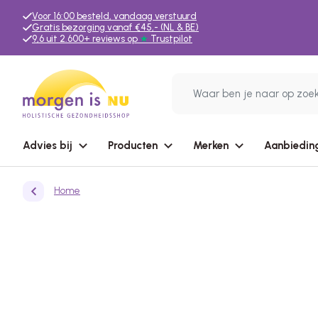
Voor 16:00 besteld, vandaag verstuurd
Gratis bezorging vanaf €45,- (NL & BE)
9,6 uit 2.600+ reviews op
★
Trustpilot
Advies bij
Producten
Merken
Aanbiedin
Home
Ga terug