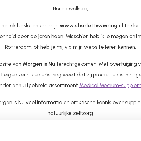
Hoi en welkom,
 heb ik besloten om mijn
www.charlottewiering.nl
te slui
nheid door de jaren heen. Misschien heb ik je mogen ontmoe
Rotterdam, of heb je mij via mijn website leren kennen.
bsite van
Morgen is Nu
terechtgekomen. Met overtuiging ve
t eigen kennis en ervaring weet dat zij producten van hoge
nder een uitgebreid assortiment
Medical Medium-supple
gen is Nu veel informatie en praktische kennis over supp
natuurlijke zelfzorg.
Ik hoop dat je hier vindt wat je zoekt.