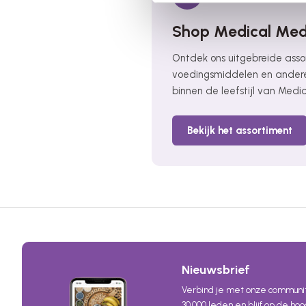
Shop Medical Me
Ontdek ons uitgebreide ass
voedingsmiddelen en andere
binnen de leefstijl van Medi
Bekijk het assortiment
Nieuwsbrief
Verbind je met onze communi
30.000 leden en blijf op de ho